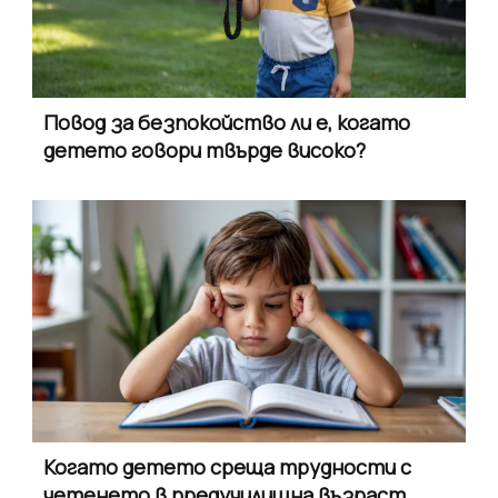
Повод за безпокойство ли е, когато
детето говори твърде високо?
Когато детето среща трудности с
четенето в предучилищна възраст