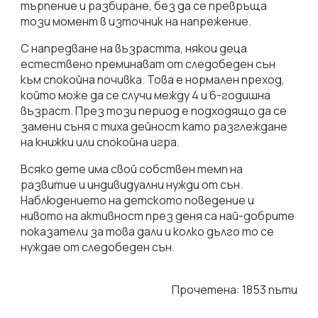
търпение и разбиране, без да се превръща
този момент в източник на напрежение.
С напредване на възрастта, някои деца
естествено преминават от следобеден сън
към спокойна почивка. Това е нормален преход,
който може да се случи между 4 и 6-годишна
възраст. През този период е подходящо да се
замени съня с тиха дейност като разглеждане
на книжки или спокойна игра.
Всяко дете има свой собствен темп на
развитие и индивидуални нужди от сън.
Наблюдението на детското поведение и
нивото на активност през деня са най-добрите
показатели за това дали и колко дълго то се
нуждае от следобеден сън.
Прочетена: 1853 пъти