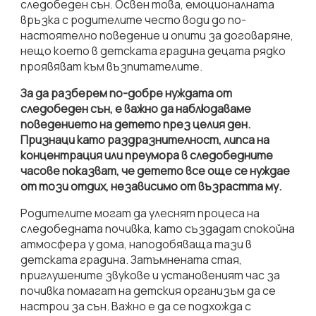
следобеден сън. Освен това, емоционалната
връзка с родителите често води до по-
настоятелно поведение и опити за договаряне,
нещо което в детската градина децата рядко
проявяват към възпитателите.
За да разберем по-добре нуждата от
следобеден сън, е важно да наблюдаваме
поведението на детето през целия ден.
Признаци като раздразнителност, липса на
концентрация или преумора в следобедните
часове показват, че детето все още се нуждае
от този отдих, независимо от възрастта му.
Родителите могат да улеснят процеса на
следобедната почивка, като създадат спокойна
атмосфера у дома, наподобяваща тази в
детската градина. Затъмнената стая,
приглушените звукове и установеният час за
почивка помагат на детския организъм да се
настрои за сън. Важно е да се подхожда с