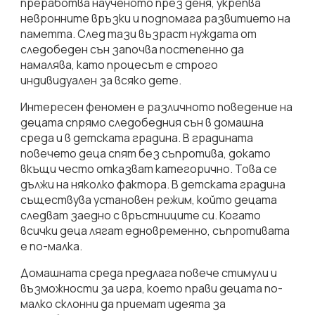
преработва наученото през деня, укрепва
невронните връзки и подпомага развитието на
паметта. След тази възраст нуждата от
следобеден сън започва постепенно да
намалява, като процесът е строго
индивидуален за всяко дете.
Интересен феномен е различното поведение на
децата спрямо следобедния сън в домашна
среда и в детската градина. В градината
повечето деца спят без съпротива, докато
вкъщи често отказват категорично. Това се
дължи на няколко фактора. В детската градина
съществува установен режим, който децата
следват заедно с връстниците си. Когато
всички деца лягат едновременно, съпротивата
е по-малка.
Домашната среда предлага повече стимули и
възможности за игра, което прави децата по-
малко склонни да приемат идеята за