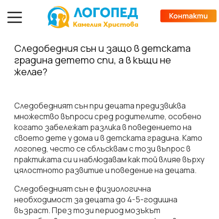
Следобедния сън и защо в детската
градина детето спи, а в къщи не
желае?
Следобедният сън при децата предизвиква
множество въпроси сред родителите, особено
когато забележат разлика в поведението на
своето дете у дома и в детската градина. Като
логопед, често се сблъсквам с този въпрос в
практиката си и наблюдавам как той влияе върху
цялостното развитие и поведение на децата.
Следобедният сън е физиологична
необходимост за децата до 4-5-годишна
възраст. През този период мозъкът